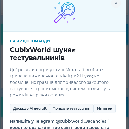
×
Команда проєкту
Безкоштовні бонуси
НАБІР ДО КОМАНДИ
CubixWorld шукає
Отримуй щоденні
тестувальників
бонуси!
Добре знаєте ігри у стилі Minecraft, любите
ОТРИМАТИ
тривале виживання та мініігри? Шукаємо
досвідчених гравців для тривалого закритого
тестування ігрових механік, систем розвитку та
режимів на різних етапах.
Моніторинг
Досвід у Minecraft
Тривале тестування
Мініігри
Напишіть у Telegram @cubixworld_vacancies і
75
1.7.10
HiTech
коротко розкажіть про свій ігровий досвід та