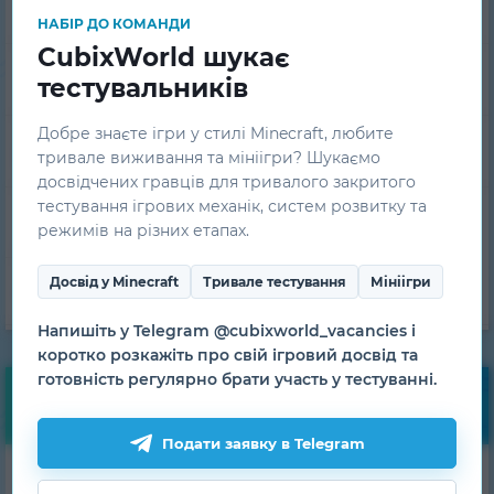
Рейтинг гравців
НАБІР ДО КОМАНДИ
CubixWorld шукає
Банліст
тестувальників
Добре знаєте ігри у стилі Minecraft, любите
Питання-Відповідь
тривале виживання та мініігри? Шукаємо
досвідчених гравців для тривалого закритого
тестування ігрових механік, систем розвитку та
Технічна підтримка
режимів на різних етапах.
Досвід у Minecraft
Тривале тестування
Мініігри
Команда проєкту
Напишіть у Telegram @cubixworld_vacancies і
коротко розкажіть про свій ігровий досвід та
готовність регулярно брати участь у тестуванні.
Безкоштовні бонуси
Подати заявку в Telegram
Отримуй щоденні