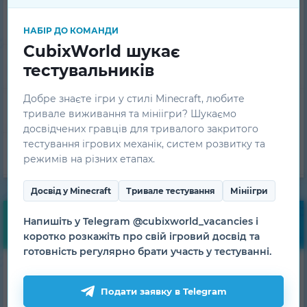
Банліст
НАБІР ДО КОМАНДИ
CubixWorld шукає
Питання-Відповідь
тестувальників
Добре знаєте ігри у стилі Minecraft, любите
Технічна підтримка
тривале виживання та мініігри? Шукаємо
досвідчених гравців для тривалого закритого
тестування ігрових механік, систем розвитку та
Команда проєкту
режимів на різних етапах.
Досвід у Minecraft
Тривале тестування
Мініігри
Напишіть у Telegram @cubixworld_vacancies і
Безкоштовні бонуси
коротко розкажіть про свій ігровий досвід та
готовність регулярно брати участь у тестуванні.
Отримуй щоденні
бонуси!
Подати заявку в Telegram