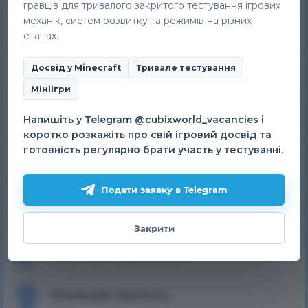
гравців для тривалого закритого тестування ігрових
механік, систем розвитку та режимів на різних
Скіни
етапах.
Досвід у Minecraft
Тривале тестування
Плащі
Мініігри
Рейтинг гравців
Напишіть у Telegram @cubixworld_vacancies і
коротко розкажіть про свій ігровий досвід та
готовність регулярно брати участь у тестуванні.
Банліст
Подати заявку в Telegram
Питання-Відповідь
Закрити
Технічна підтримка
Команда проєкту