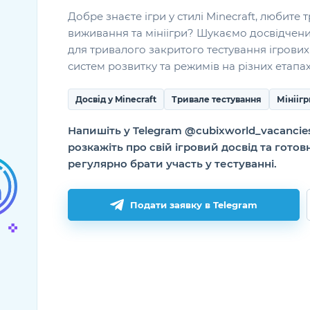
Добре знаєте ігри у стилі Minecraft, любите 
виживання та мініігри? Шукаємо досвідчени
для тривалого закритого тестування ігрових
систем розвитку та режимів на різних етапах
Досвід у Minecraft
Тривале тестування
Мінііг
Напишіть у Telegram @cubixworld_vacancies
розкажіть про свій ігровий досвід та готов
регулярно брати участь у тестуванні.
Подати заявку в Telegram