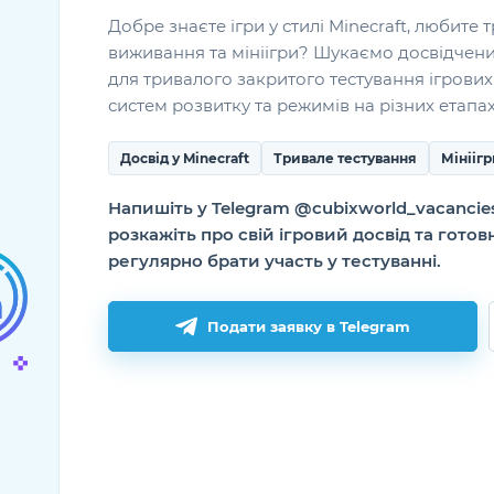
Добре знаєте ігри у стилі Minecraft, любите 
виживання та мініігри? Шукаємо досвідчени
для тривалого закритого тестування ігрових
систем розвитку та режимів на різних етапах
Досвід у Minecraft
Тривале тестування
Мінііг
Напишіть у Telegram @cubixworld_vacancies
розкажіть про свій ігровий досвід та готов
регулярно брати участь у тестуванні.
Подати заявку в Telegram