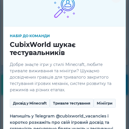
Увійти
Реєстрація
НАБІР ДО КОМАНДИ
CubixWorld шукає
тестувальників
Забув пароль
Добре знаєте ігри у стилі Minecraft, любите
тривале виживання та мініігри? Шукаємо
досвідчених гравців для тривалого закритого
тестування ігрових механік, систем розвитку та
Навігація
режимів на різних етапах.
Скачати лаунчер
Досвід у Minecraft
Тривале тестування
Мініігри
Напишіть у Telegram @cubixworld_vacancies і
Моди
коротко розкажіть про свій ігровий досвід та
готовність регулярно брати участь у тестуванні.