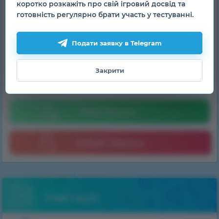
коротко розкажіть про свій ігровий досвід та
готовність регулярно брати участь у тестуванні.
Подати заявку в Telegram
Увійти
Закрити
Реєстрація
Забув пароль
Навігація