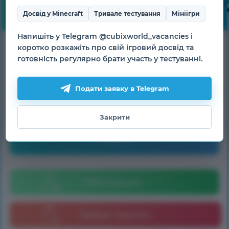
Авторизація
Досвід у Minecraft
Тривале тестування
Мініігри
Напишіть у Telegram @cubixworld_vacancies і
коротко розкажіть про свій ігровий досвід та
готовність регулярно брати участь у тестуванні.
Подати заявку в Telegram
Закрити
Увійти
Реєстрація
Забув пароль