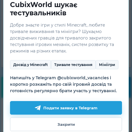
Банліст
CubixWorld шукає
тестувальників
Питання-Відповідь
Добре знаєте ігри у стилі Minecraft, любите
тривале виживання та мініігри? Шукаємо
досвідчених гравців для тривалого закритого
Технічна підтримка
тестування ігрових механік, систем розвитку та
режимів на різних етапах.
Команда проєкту
Досвід у Minecraft
Тривале тестування
Мініігри
Напишіть у Telegram @cubixworld_vacancies і
коротко розкажіть про свій ігровий досвід та
Безкоштовні бонуси
готовність регулярно брати участь у тестуванні.
Отримуй щоденні
Подати заявку в Telegram
бонуси!
Закрити
ОТРИМАТИ