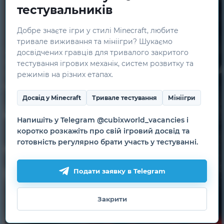
тестувальників
Добре знаєте ігри у стилі Minecraft, любите
тривале виживання та мініігри? Шукаємо
досвідчених гравців для тривалого закритого
тестування ігрових механік, систем розвитку та
режимів на різних етапах.
Досвід у Minecraft
Тривале тестування
Мініігри
Напишіть у Telegram @cubixworld_vacancies і
коротко розкажіть про свій ігровий досвід та
готовність регулярно брати участь у тестуванні.
Подати заявку в Telegram
Закрити