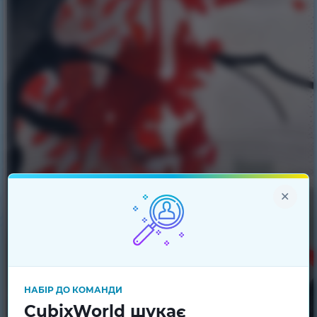
×
НАБІР ДО КОМАНДИ
CubixWorld шукає