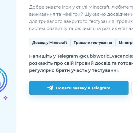
Добре знаєте ігри у стилі Minecraft, любите 
виживання та мініігри? Шукаємо досвідчени
для тривалого закритого тестування ігрових
систем розвитку та режимів на різних етапах
Досвід у Minecraft
Тривале тестування
Мінііг
Напишіть у Telegram @cubixworld_vacancies
розкажіть про свій ігровий досвід та готов
регулярно брати участь у тестуванні.
Подати заявку в Telegram