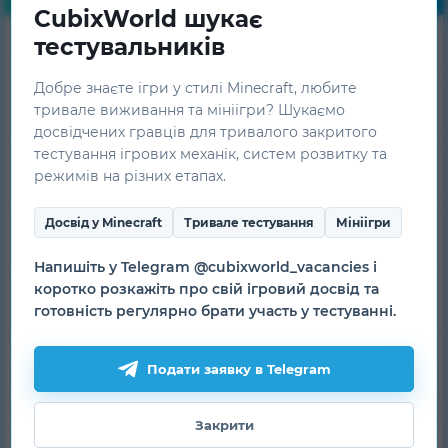
CubixWorld шукає
тестувальників
Скачати лаунчер
Добре знаєте ігри у стилі Minecraft, любите
Моди
тривале виживання та мініігри? Шукаємо
досвідчених гравців для тривалого закритого
тестування ігрових механік, систем розвитку та
Скіни
режимів на різних етапах.
Досвід у Minecraft
Тривале тестування
Мініігри
Плащі
Напишіть у Telegram @cubixworld_vacancies і
коротко розкажіть про свій ігровий досвід та
Рейтинг гравців
готовність регулярно брати участь у тестуванні.
Банліст
Подати заявку в Telegram
Закрити
Питання-Відповідь