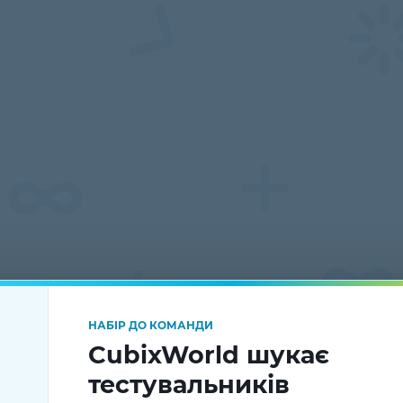
НАБІР ДО КОМАНДИ
CubixWorld шукає
тестувальників