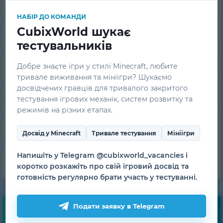
Плащі
НАБІР ДО КОМАНДИ
CubixWorld шукає
Рейтинг гравців
тестувальників
Добре знаєте ігри у стилі Minecraft, любите
Банліст
тривале виживання та мініігри? Шукаємо
досвідчених гравців для тривалого закритого
Питання-Відповідь
тестування ігрових механік, систем розвитку та
режимів на різних етапах.
Технічна підтримка
Досвід у Minecraft
Тривале тестування
Мініігри
Напишіть у Telegram @cubixworld_vacancies і
Команда проєкту
коротко розкажіть про свій ігровий досвід та
готовність регулярно брати участь у тестуванні.
Подати заявку в Telegram
Безкоштовні бонуси