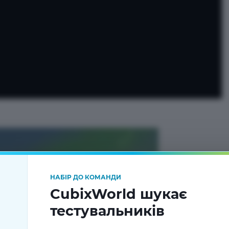
НАБІР ДО КОМАНДИ
CubixWorld шукає
тестувальників