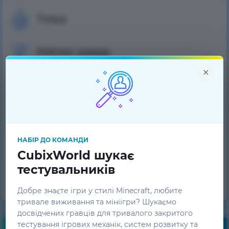
Плащі
Рейтинг гравців
×
Банліст
Питання-Відповідь
НАБІР ДО КОМАНДИ
Технічна підтримка
CubixWorld шукає
тестувальників
Команда проєкту
Добре знаєте ігри у стилі Minecraft, любите
тривале виживання та мініігри? Шукаємо
досвідчених гравців для тривалого закритого
тестування ігрових механік, систем розвитку та