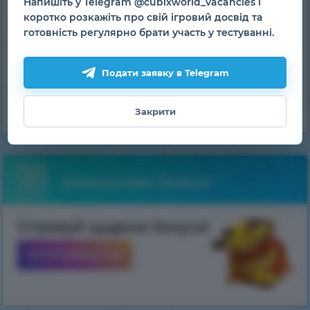
Напишіть у Telegram @cubixworld_vacancies і
коротко розкажіть про свій ігровий досвід та
Питання-Відповідь
готовність регулярно брати участь у тестуванні.
Технічна підтримка
Подати заявку в Telegram
Команда проєкту
Закрити
Безкоштовні бонуси
Отримуй щоденні бонуси!
ОТРИМАТИ