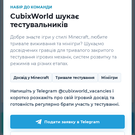
НАБІР ДО КОМАНДИ
Рейтинг гравців
CubixWorld шукає
тестувальників
Банліст
Добре знаєте ігри у стилі Minecraft, любите
тривале виживання та мініігри? Шукаємо
досвідчених гравців для тривалого закритого
Питання-Відповідь
тестування ігрових механік, систем розвитку та
режимів на різних етапах.
Технічна підтримка
Досвід у Minecraft
Тривале тестування
Мініігри
Напишіть у Telegram @cubixworld_vacancies і
Команда проєкту
коротко розкажіть про свій ігровий досвід та
готовність регулярно брати участь у тестуванні.
Подати заявку в Telegram
Безкоштовні бонуси