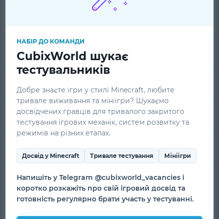
Скіни
НАБІР ДО КОМАНДИ
Плащі
CubixWorld шукає
тестувальників
Рейтинг гравців
Добре знаєте ігри у стилі Minecraft, любите
тривале виживання та мініігри? Шукаємо
досвідчених гравців для тривалого закритого
Банліст
тестування ігрових механік, систем розвитку та
режимів на різних етапах.
Питання-Відповідь
Досвід у Minecraft
Тривале тестування
Мініігри
Напишіть у Telegram @cubixworld_vacancies і
Технічна підтримка
коротко розкажіть про свій ігровий досвід та
готовність регулярно брати участь у тестуванні.
Команда проєкту