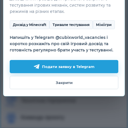
тестування ігрових механік, систем розвитку та
Скіни
режимів на різних етапах.
Досвід у Minecraft
Тривале тестування
Мініігри
Плащі
Напишіть у Telegram @cubixworld_vacancies і
коротко розкажіть про свій ігровий досвід та
Рейтинг гравців
готовність регулярно брати участь у тестуванні.
Банліст
Подати заявку в Telegram
Питання-Відповідь
Закрити
Технічна підтримка
Команда проєкту