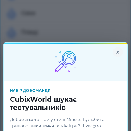
Скіни
Плащі
×
Рейтинг гравців
Банліст
Питання-Відповідь
НАБІР ДО КОМАНДИ
CubixWorld шукає
тестувальників
Технічна підтримка
Добре знаєте ігри у стилі Minecraft, любите
Команда проєкту
тривале виживання та мініігри? Шукаємо