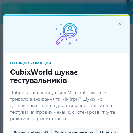
Авторизація
×
НАБІР ДО КОМАНДИ
CubixWorld шукає
тестувальників
Увійти
Добре знаєте ігри у стилі Minecraft, любите
тривале виживання та мініігри? Шукаємо
досвідчених гравців для тривалого закритого
Реєстрація
тестування ігрових механік, систем розвитку та
режимів на різних етапах.
Забув пароль
Досвід у Minecraft
Тривале тестування
Мініігри