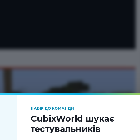
НАБІР ДО КОМАНДИ
CubixWorld шукає
тестувальників
→