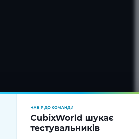
НАБІР ДО КОМАНДИ
CubixWorld шукає
тестувальників