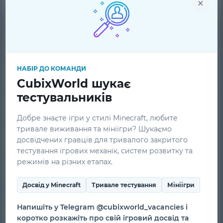
×
Скачати лаунчер
Моди
НАБІР ДО КОМАНДИ
Скіни
CubixWorld шукає
тестувальників
Плащі
Добре знаєте ігри у стилі Minecraft, любите
тривале виживання та мініігри? Шукаємо
Рейтинг гравців
досвідчених гравців для тривалого закритого
тестування ігрових механік, систем розвитку та
режимів на різних етапах.
Банліст
Досвід у Minecraft
Тривале тестування
Мініігри
Питання-Відповідь
Напишіть у Telegram @cubixworld_vacancies і
коротко розкажіть про свій ігровий досвід та