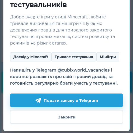
тестувальників
Питання-Відповідь
Добре знаєте ігри у стилі Minecraft, любите
тривале виживання та мініігри? Шукаємо
досвідчених гравців для тривалого закритого
Технічна підтримка
тестування ігрових механік, систем розвитку та
режимів на різних етапах.
Команда проєкту
Досвід у Minecraft
Тривале тестування
Мініігри
Напишіть у Telegram @cubixworld_vacancies і
коротко розкажіть про свій ігровий досвід та
Безкоштовні бонуси
готовність регулярно брати участь у тестуванні.
Подати заявку в Telegram
Отримуй щоденні бонуси!
ОТРИМАТИ
Закрити