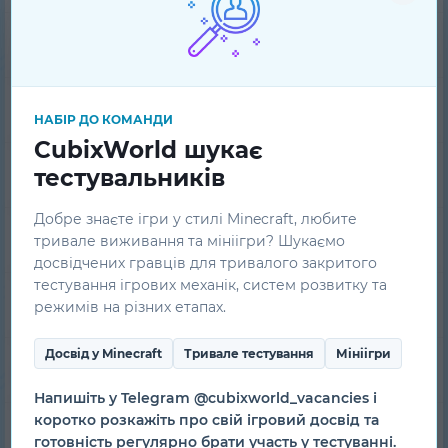
Моди
Скіни
НАБІР ДО КОМАНДИ
CubixWorld шукає
тестувальників
Плащі
Добре знаєте ігри у стилі Minecraft, любите
Рейтинг гравців
тривале виживання та мініігри? Шукаємо
досвідчених гравців для тривалого закритого
тестування ігрових механік, систем розвитку та
Банліст
режимів на різних етапах.
Досвід у Minecraft
Тривале тестування
Мініігри
Питання-Відповідь
Напишіть у Telegram @cubixworld_vacancies і
коротко розкажіть про свій ігровий досвід та
Технічна підтримка
готовність регулярно брати участь у тестуванні.