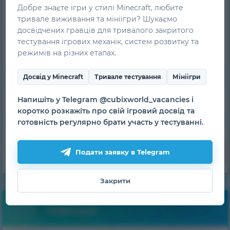
Добре знаєте ігри у стилі Minecraft, любите
тривале виживання та мініігри? Шукаємо
досвідчених гравців для тривалого закритого
тестування ігрових механік, систем розвитку та
режимів на різних етапах.
Увійти
Досвід у Minecraft
Тривале тестування
Мініігри
Напишіть у Telegram @cubixworld_vacancies і
коротко розкажіть про свій ігровий досвід та
Реєстрація
готовність регулярно брати участь у тестуванні.
Забув пароль
Подати заявку в Telegram
Закрити
Навігація