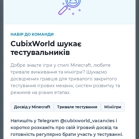
Моди
Скіни
НАБІР ДО КОМАНДИ
CubixWorld шукає
Плащі
тестувальників
Добре знаєте ігри у стилі Minecraft, любите
Рейтинг гравців
тривале виживання та мініігри? Шукаємо
досвідчених гравців для тривалого закритого
тестування ігрових механік, систем розвитку та
Банліст
режимів на різних етапах.
Досвід у Minecraft
Тривале тестування
Мініігри
Питання-Відповідь
Напишіть у Telegram @cubixworld_vacancies і
коротко розкажіть про свій ігровий досвід та
Технічна підтримка
готовність регулярно брати участь у тестуванні.