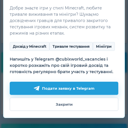
Добре знаєте ігри у стилі Minecraft, любите
тривале виживання та мініігри? Шукаємо
Технічна підтримка
досвідчених гравців для тривалого закритого
тестування ігрових механік, систем розвитку та
Команда проєкту
режимів на різних етапах.
Досвід у Minecraft
Тривале тестування
Мініігри
Напишіть у Telegram @cubixworld_vacancies і
Безкоштовні бонуси
коротко розкажіть про свій ігровий досвід та
готовність регулярно брати участь у тестуванні.
Отримуй щоденні бонуси!
Подати заявку в Telegram
ОТРИМАТИ
Закрити