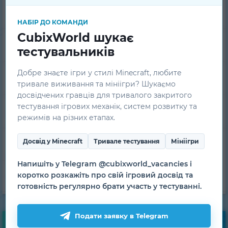
Плащі
НАБІР ДО КОМАНДИ
CubixWorld шукає
Рейтинг гравців
тестувальників
Добре знаєте ігри у стилі Minecraft, любите
Банліст
тривале виживання та мініігри? Шукаємо
досвідчених гравців для тривалого закритого
тестування ігрових механік, систем розвитку та
Питання-Відповідь
режимів на різних етапах.
Досвід у Minecraft
Тривале тестування
Мініігри
Технічна підтримка
Напишіть у Telegram @cubixworld_vacancies і
коротко розкажіть про свій ігровий досвід та
Команда проєкту
готовність регулярно брати участь у тестуванні.
Подати заявку в Telegram