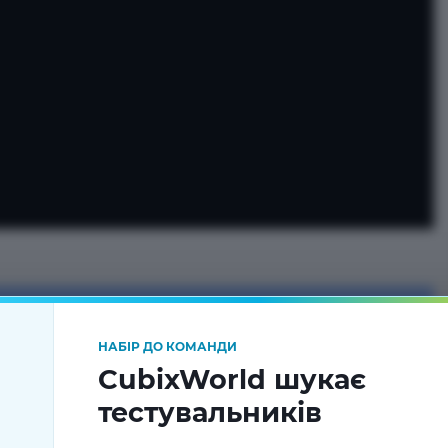
НАБІР ДО КОМАНДИ
CubixWorld шукає
тестувальників