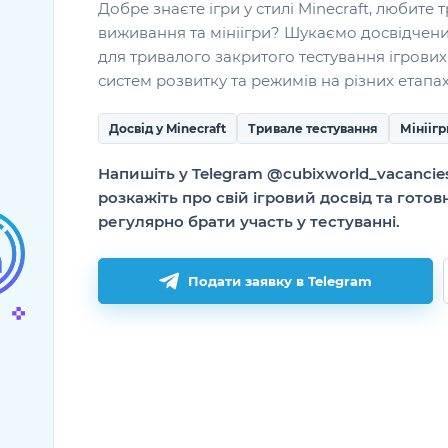
Добре знаєте ігри у стилі Minecraft, любите 
виживання та мініігри? Шукаємо досвідчени
для тривалого закритого тестування ігрових
→
систем розвитку та режимів на різних етапах
Досвід у Minecraft
Тривале тестування
Мінііг
Напишіть у Telegram @cubixworld_vacancies
розкажіть про свій ігровий досвід та готов
регулярно брати участь у тестуванні.
Подати заявку в Telegram
aft\mods