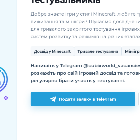
тестувальників
Добре знаєте ігри у стилі Minecraft, любите 
виживання та мініігри? Шукаємо досвідчени
для тривалого закритого тестування ігрових
систем розвитку та режимів на різних етапах
кістю модів разом з іншими гравцями! Все це
Досвід у Minecraft
Тривале тестування
Мінііг
ах Minecraft - CubixWorld!
аунчер для гри на серверах з унікальними
Напишіть у Telegram @cubixworld_vacancies
и та тисячами гравців.
розкажіть про свій ігровий досвід та готов
регулярно брати участь у тестуванні.
ОЧАТИ ГРУ!
Подати заявку в Telegram