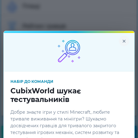
Плащі
Рейтинг гравців
×
Банліст
Питання-Відповідь
НАБІР ДО КОМАНДИ
Технічна підтримка
CubixWorld шукає
тестувальників
Команда проєкту
Добре знаєте ігри у стилі Minecraft, любите
тривале виживання та мініігри? Шукаємо
досвідчених гравців для тривалого закритого
тестування ігрових механік, систем розвитку та
Безкоштовні бонуси