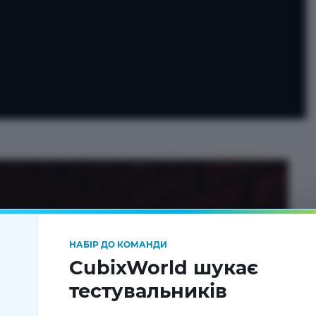
НАБІР ДО КОМАНДИ
CubixWorld шукає
тестувальників