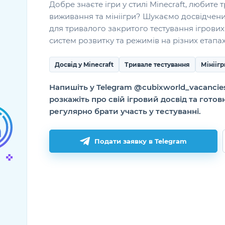
→
Добре знаєте ігри у стилі Minecraft, любите 
виживання та мініігри? Шукаємо досвідчени
для тривалого закритого тестування ігрових
систем розвитку та режимів на різних етапах
Досвід у Minecraft
Тривале тестування
Мінііг
Напишіть у Telegram @cubixworld_vacancies
розкажіть про свій ігровий досвід та готов
регулярно брати участь у тестуванні.
nsion
Подати заявку в Telegram
aft\mods
xpansion