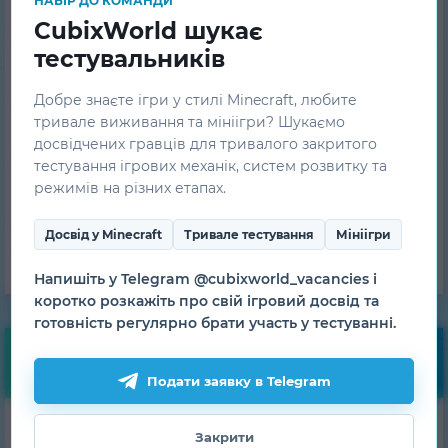
НАБІР ДО КОМАНДИ
Рейтинг гравців
CubixWorld шукає
тестувальників
Банліст
Добре знаєте ігри у стилі Minecraft, любите
тривале виживання та мініігри? Шукаємо
Питання-Відповідь
досвідчених гравців для тривалого закритого
тестування ігрових механік, систем розвитку та
режимів на різних етапах.
Технічна підтримка
Досвід у Minecraft
Тривале тестування
Мініігри
Команда проєкту
Напишіть у Telegram @cubixworld_vacancies і
коротко розкажіть про свій ігровий досвід та
готовність регулярно брати участь у тестуванні.
Безкоштовні бонуси
Подати заявку в Telegram
Отримуй щоденні бонуси!
Закрити