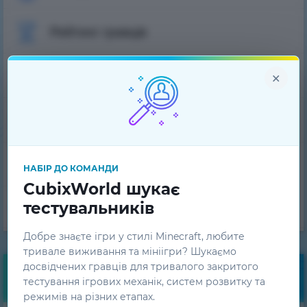
Рейтинг гравців
×
Банліст
Питання-Відповідь
Технічна підтримка
НАБІР ДО КОМАНДИ
CubixWorld шукає
тестувальників
Команда проєкту
Добре знаєте ігри у стилі Minecraft, любите
тривале виживання та мініігри? Шукаємо
досвідчених гравців для тривалого закритого
Безкоштовні бонуси
тестування ігрових механік, систем розвитку та
режимів на різних етапах.