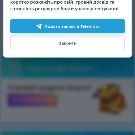
коротко розкажіть про свій ігровий досвід та
готовність регулярно брати участь у тестуванні.
Технічна підтримка
Подати заявку в Telegram
Команда проєкту
Закрити
Безкоштовні бонуси
Отримуй щоденні бонуси!
ОТРИМАТИ