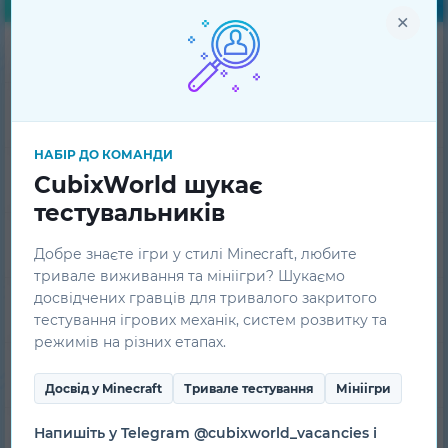
×
Скачати лаунчер
Моди
НАБІР ДО КОМАНДИ
CubixWorld шукає
Скіни
тестувальників
Плащі
Добре знаєте ігри у стилі Minecraft, любите
тривале виживання та мініігри? Шукаємо
досвідчених гравців для тривалого закритого
Рейтинг гравців
тестування ігрових механік, систем розвитку та
режимів на різних етапах.
Банліст
Досвід у Minecraft
Тривале тестування
Мініігри
Напишіть у Telegram @cubixworld_vacancies і
Питання-Відповідь