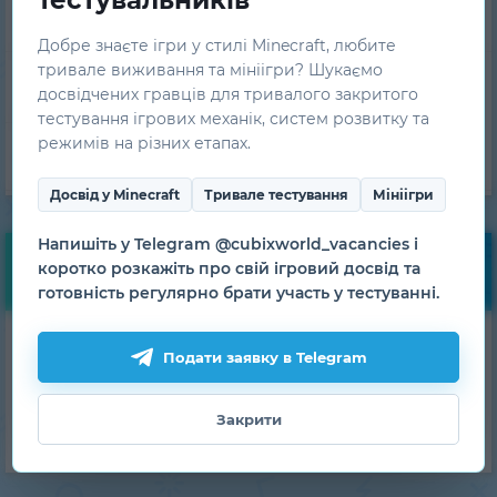
Питання-Відповідь
Добре знаєте ігри у стилі Minecraft, любите
тривале виживання та мініігри? Шукаємо
Технічна підтримка
досвідчених гравців для тривалого закритого
тестування ігрових механік, систем розвитку та
режимів на різних етапах.
Команда проєкту
Досвід у Minecraft
Тривале тестування
Мініігри
Напишіть у Telegram @cubixworld_vacancies і
коротко розкажіть про свій ігровий досвід та
Безкоштовні бонуси
готовність регулярно брати участь у тестуванні.
Отримуй щоденні бонуси!
Подати заявку в Telegram
ОТРИМАТИ
Закрити