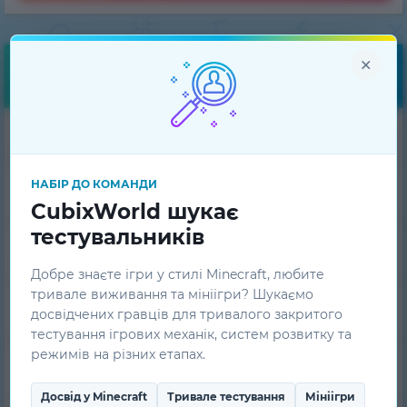
×
Навігація
Скачати лаунчер
НАБІР ДО КОМАНДИ
Моди
CubixWorld шукає
тестувальників
Скіни
Добре знаєте ігри у стилі Minecraft, любите
тривале виживання та мініігри? Шукаємо
Плащі
досвідчених гравців для тривалого закритого
тестування ігрових механік, систем розвитку та
режимів на різних етапах.
Рейтинг гравців
Досвід у Minecraft
Тривале тестування
Мініігри