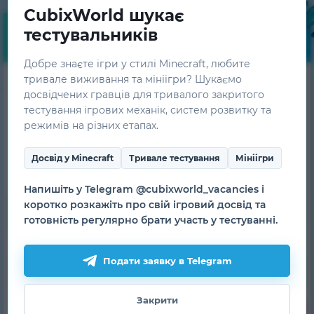
CubixWorld шукає
тестувальників
Авторизація
Добре знаєте ігри у стилі Minecraft, любите
тривале виживання та мініігри? Шукаємо
досвідчених гравців для тривалого закритого
тестування ігрових механік, систем розвитку та
режимів на різних етапах.
Досвід у Minecraft
Тривале тестування
Мініігри
Напишіть у Telegram @cubixworld_vacancies і
коротко розкажіть про свій ігровий досвід та
Увійти
готовність регулярно брати участь у тестуванні.
Подати заявку в Telegram
Реєстрація
Закрити