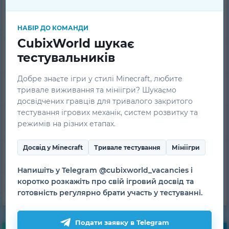
Плащі
НАБІР ДО КОМАНДИ
CubixWorld шукає
тестувальників
Рейтинг гравців
Добре знаєте ігри у стилі Minecraft, любите
Банліст
тривале виживання та мініігри? Шукаємо
досвідчених гравців для тривалого закритого
тестування ігрових механік, систем розвитку та
Питання-Відповідь
режимів на різних етапах.
Досвід у Minecraft
Тривале тестування
Мініігри
Технічна підтримка
Напишіть у Telegram @cubixworld_vacancies і
коротко розкажіть про свій ігровий досвід та
Команда проєкту
готовність регулярно брати участь у тестуванні.
Подати заявку в Telegram