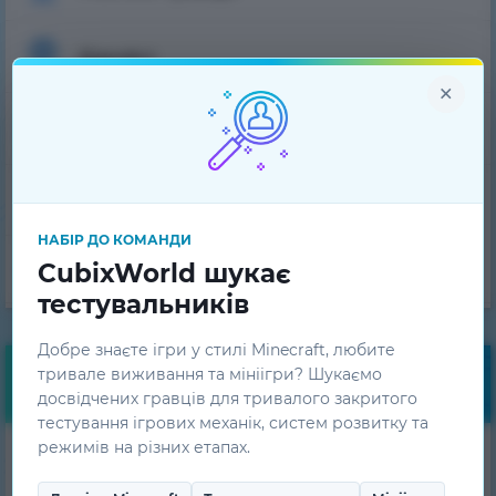
Банліст
×
Питання-Відповідь
Технічна підтримка
НАБІР ДО КОМАНДИ
Команда проєкту
CubixWorld шукає
тестувальників
Добре знаєте ігри у стилі Minecraft, любите
тривале виживання та мініігри? Шукаємо
Безкоштовні бонуси
досвідчених гравців для тривалого закритого
тестування ігрових механік, систем розвитку та
режимів на різних етапах.
Отримуй щоденні бонуси!