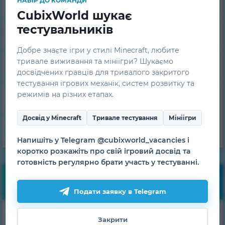
НАБІР ДО КОМАНДИ
Рейтинг гравців
CubixWorld шукає
тестувальників
Банліст
Добре знаєте ігри у стилі Minecraft, любите
тривале виживання та мініігри? Шукаємо
Питання-Відповідь
досвідчених гравців для тривалого закритого
тестування ігрових механік, систем розвитку та
режимів на різних етапах.
Технічна підтримка
Досвід у Minecraft
Тривале тестування
Мініігри
Команда проєкту
Напишіть у Telegram @cubixworld_vacancies і
коротко розкажіть про свій ігровий досвід та
готовність регулярно брати участь у тестуванні.
Безкоштовні бонуси
Подати заявку в Telegram
Отримуй щоденні бонуси!
Закрити