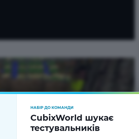
НАБІР ДО КОМАНДИ
CubixWorld шукає
тестувальників
→