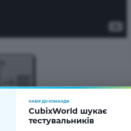
НАБІР ДО КОМАНДИ
CubixWorld шукає
тестувальників
→