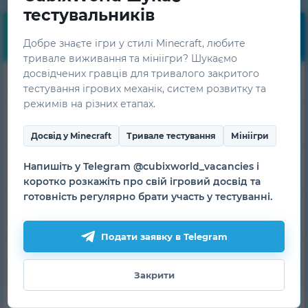
тестувальників
Навігація
Добре знаєте ігри у стилі Minecraft, любите
тривале виживання та мініігри? Шукаємо
досвідчених гравців для тривалого закритого
Скачати лаунчер
тестування ігрових механік, систем розвитку та
режимів на різних етапах.
Моди
Досвід у Minecraft
Тривале тестування
Мініігри
Напишіть у Telegram @cubixworld_vacancies і
Скіни
коротко розкажіть про свій ігровий досвід та
готовність регулярно брати участь у тестуванні.
Плащі
Подати заявку в Telegram
Рейтинг гравців
Закрити
Банліст