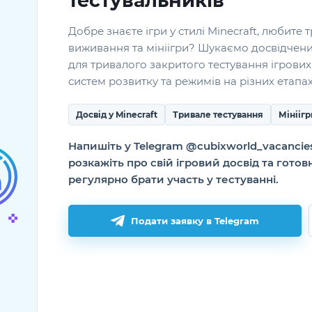
тестувальників
Добре знаєте ігри у стилі Minecraft, любите 
ar
виживання та мініігри? Шукаємо досвідчени
для тривалого закритого тестування ігрових
систем розвитку та режимів на різних етапах
кістю модів разом з іншими гравцями! Все це
Досвід у Minecraft
Тривале тестування
Мінііг
ах Minecraft - CubixWorld!
аунчер для гри на серверах з унікальними
Напишіть у Telegram @cubixworld_vacancies
и та тисячами гравців.
розкажіть про свій ігровий досвід та готов
регулярно брати участь у тестуванні.
ОЧАТИ ГРУ!
Подати заявку в Telegram