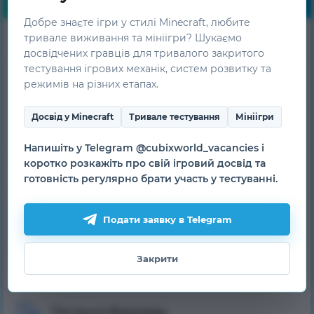
Добре знаєте ігри у стилі Minecraft, любите
тривале виживання та мініігри? Шукаємо
Скачати лаунчер
досвідчених гравців для тривалого закритого
тестування ігрових механік, систем розвитку та
Моди
режимів на різних етапах.
Досвід у Minecraft
Тривале тестування
Мініігри
Скіни
Напишіть у Telegram @cubixworld_vacancies і
коротко розкажіть про свій ігровий досвід та
Плащі
готовність регулярно брати участь у тестуванні.
Подати заявку в Telegram
Рейтинг гравців
Закрити
Банліст
Питання-Відповідь